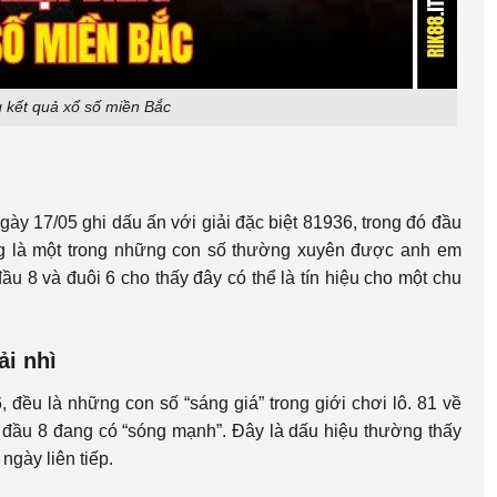
 kết quả xổ số miền Bắc
gày 17/05 ghi dấu ấn với giải đặc biệt 81936, trong đó đầu
cũng là một trong những con số thường xuyên được anh em
ầu 8 và đuôi 6 cho thấy đây có thể là tín hiệu cho một chu
ải nhì
, đều là những con số “sáng giá” trong giới chơi lô. 81 về
ấy đầu 8 đang có “sóng mạnh”. Đây là dấu hiệu thường thấy
ngày liên tiếp.