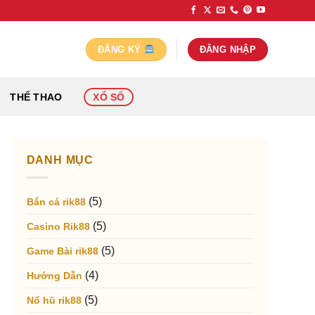
ĐĂNG KÝ
ĐĂNG NHẬP
THỂ THAO
XỔ SỐ
DANH MỤC
(5)
Bắn cá rik88
(5)
Casino Rik88
(5)
Game Bài rik88
(4)
Hướng Dẫn
(5)
Nổ hũ rik88