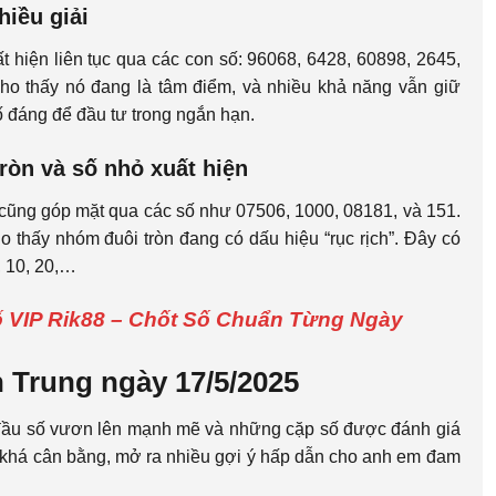
hiều giải
t hiện liên tục qua các con số: 96068, 6428, 60898, 2645,
cho thấy nó đang là tâm điểm, và nhiều khả năng vẫn giữ
ố đáng để đầu tư trong ngắn hạn.
tròn và số nhỏ xuất hiện
cũng góp mặt qua các số như 07506, 1000, 08181, và 151.
o thấy nhóm đuôi tròn đang có dấu hiệu “rục rịch”. Đây có
, 10, 20,…
 VIP Rik88 – Chốt Số Chuẩn Từng Ngày
 Trung ngày 17/5/2025
g đầu số vươn lên mạnh mẽ và những cặp số được đánh giá
y khá cân bằng, mở ra nhiều gợi ý hấp dẫn cho anh em đam