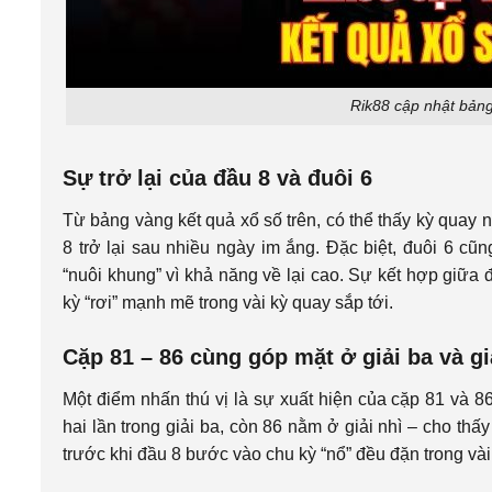
Rik88 cập nhật bảng
Sự trở lại của đầu 8 và đuôi 6
Từ bảng vàng kết quả xổ số trên, có thể thấy kỳ quay n
8 trở lại sau nhiều ngày im ắng. Đặc biệt, đuôi 6 
“nuôi khung” vì khả năng về lại cao. Sự kết hợp giữa đ
kỳ “rơi” mạnh mẽ trong vài kỳ quay sắp tới.
Cặp 81 – 86 cùng góp mặt ở giải ba và gi
Một điểm nhấn thú vị là sự xuất hiện của cặp 81 và 86
hai lần trong giải ba, còn 86 nằm ở giải nhì – cho th
trước khi đầu 8 bước vào chu kỳ “nổ” đều đặn trong vài 