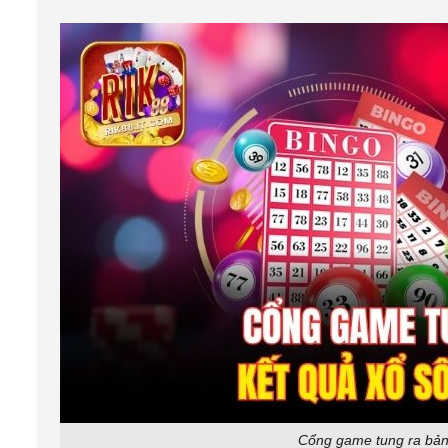
Cổng game tung ra bản