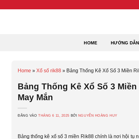
Bỏ
qua
nội
dung
HOME
HƯỚNG DẪ
Home
»
Xổ số rik88
»
Bảng Thống Kê Xổ Số 3 Miền R
Bảng Thống Kê Xổ Số 3 Miền 
May Mắn
ĐĂNG VÀO
THÁNG 6 11, 2025
BỞI
NGUYỄN HOÀNG HUY
Bảng thống kê xổ số 3 miền Rik88 chính là nơi hội tụ