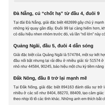
Đà Nẵng, cú “chốt hạ” từ đầu 4, đuôi 9
Tại đài Đà Nẵng, giải đặc biệt 482699 gây chú ý mạnh 
những kỳ quay gần đây. Đuôi 99 lại càng hiếm hơn, kh
có dấu hiệu nhen nhóm trước đó, và lần “nổ lớn” này có
Quảng Ngãi, đầu 5, đuôi 4 dẫn sóng
Giải đặc biệt của Quảng Ngãi là 574784, một sự kết hợ
đầu nổi bật nhưng lại rải đều ở nhiều giải: từ 51574 
nhỏ như 44584, 90245, báo hiệu một chu kỳ tiềm năng
Đắk Nông, đầu 8 trở lại mạnh mẽ
Tại Đắk Nông, giải đặc biệt 894163 đánh dấu sự trở l
nhiều ở các số như 8404, 88270, 88409, tạo cảm giác 
theo nhịp lô tô các tỉnh khác. Những anh em thích bắt c