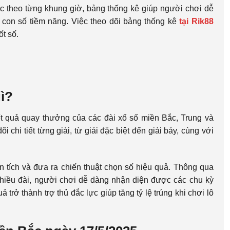
xác theo từng khung giờ, bảng thống kê giúp người chơi dễ
n con số tiềm năng. Việc theo dõi bảng thống kê
tại Rik88
ốt số.
ì?
ết quả quay thưởng của các đài xổ số miền Bắc, Trung và
 chi tiết từng giải, từ giải đặc biệt đến giải bảy, cùng với
 tích và đưa ra chiến thuật chọn số hiệu quả. Thông qua
 nhiều đài, người chơi dễ dàng nhận diện được các chu kỳ
ả trở thành trợ thủ đắc lực giúp tăng tỷ lệ trúng khi chơi lô