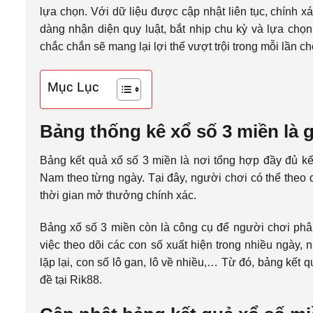
lựa chọn. Với dữ liệu được cập nhật liên tục, chính 
dàng nhận diện quy luật, bắt nhịp chu kỳ và lựa chọ
chắc chắn sẽ mang lại lợi thế vượt trội trong mỗi lần ch
Mục Lục
Bảng thống kê xổ số 3 miền là g
Bảng kết quả xổ số 3 miền là nơi tổng hợp đầy đủ k
Nam theo từng ngày. Tại đây, người chơi có thể theo dõi
thời gian mở thưởng chính xác.
Bảng xổ số 3 miền còn là công cụ để người chơi phân
việc theo dõi các con số xuất hiện trong nhiều ngày,
lặp lại, con số lô gan, lô về nhiều,… Từ đó, bảng kết qu
đề tại Rik88.