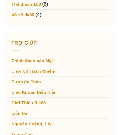
(6)
Thể thao rik88
(4)
Xổ số rik88
TRỢ GIÚP
Chính Sách bảo Mật
Chơi Có Trách Nhiệm
Cược An Toàn
Điều Khoản Điều Kiện
Giới Thiệu Rik88
Liên Hệ
Nguyễn Hoàng Huy
Trang Chủ