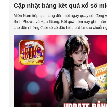
Cập nhật bảng kết quả xổ số 
Miền Nam tiếp tục mang đến một ngày quay sôi động v
Bình Phước và Hậu Giang. Kết quả hôm nay ghi nhận n
cho đến những đuôi số có dấu hiệu bật lại sau chuỗi n