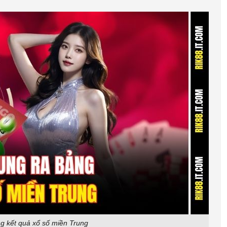
g kết quả xổ số miền Trung