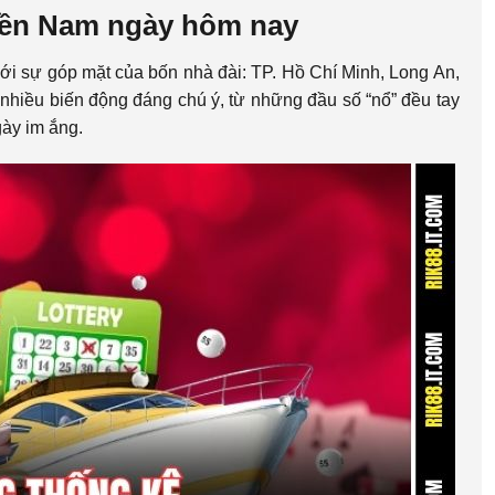
miền Nam ngày hôm nay
ới sự góp mặt của bốn nhà đài: TP. Hồ Chí Minh, Long An,
hiều biến động đáng chú ý, từ những đầu số “nổ” đều tay
gày im ắng.